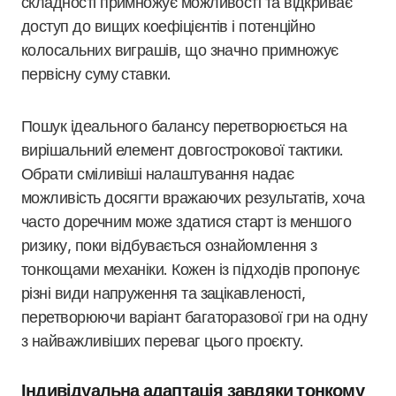
складності примножує можливості та відкриває
доступ до вищих коефіцієнтів і потенційно
колосальних виграшів, що значно примножує
первісну суму ставки.
Пошук ідеального балансу перетворюється на
вирішальний елемент довгострокової тактики.
Обрати сміливіші налаштування надає
можливість досягти вражаючих результатів, хоча
часто доречним може здатися старт із меншого
ризику, поки відбувається ознайомлення з
тонкощами механіки. Кожен із підходів пропонує
різні види напруження та зацікавленості,
перетворюючи варіант багаторазової гри на одну
з найважливіших переваг цього проєкту.
Індивідуальна адаптація завдяки тонкому