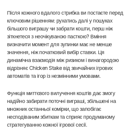
Після кожного вдалого стрибка ви постаєте перед
ключовим рішенням: рухатись далі у пошуках
більшого виграшу чи забрати кошти, перш ніж
зіткнетеся з неочікуваною пасткою? Вміння
визначити момент для зупинки має не менше
значення, ніж початковий вибір ставки. Ця
динамічна взаємодія між ризиком і винагородою
відрізняє Chicken Stake від звичайних ігрових
автоматів та ігор із незмінними умовами.
Функція миттєвого вилучення коштів дає змогу
надійно забирати поточні виграші, збільшені на
множник останньої комірки, що запобігає
несподіваним збиткам та сприяє продуманому
стратегуванню кожної ігрової сесії.