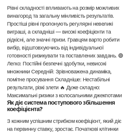
Рівні складності впливають на розмір можливих
винагород та загальну мінливість результатів.
Простіші рівні пропонують регулярні невеликі
виграші, а складніші — високі коефіцієнти та
рідкісні, але значні призи. Гравцям варто робити
вибір, відштовхуючись від індивідуальної
готовності ризикувати та поставлених завдань. 🟢
Легко: Постійні безпечні здобутки, невисокі
множники Середній: Зрівноважена динаміка,
помітне просування Складніше: Нестабільні
результати, різкі злети 🔥 Дуже складно:
Максимальні ризики з колосальними джекпотами
Як діє система поступового збільшення
коефіцієнта?
З кожним успішним стрибком коефіцієнт, який діє
на первинну ставку, зростає. Початкові клітинки