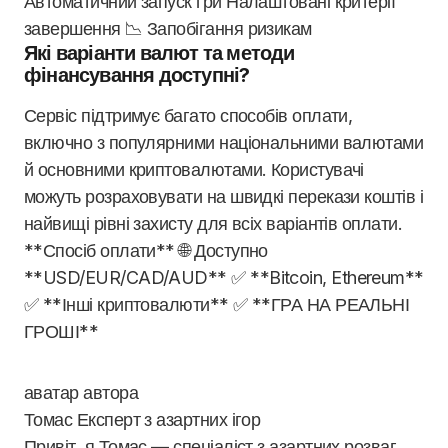
Автоматичний запуск гри Налаштовані критерії
завершення 📉 Запобігання ризикам
Які варіанти валют та методи
фінансування доступні?
Сервіс підтримує багато способів оплати,
включно з популярними національними валютами
й основними криптовалютами. Користувачі
можуть розраховувати на швидкі перекази коштів і
найвищі рівні захисту для всіх варіантів оплати.
**Спосіб оплати** 🌐 Доступно
**USD/EUR/CAD/AUD** ✅ **Bitcoin, Ethereum**
✅ **Інші криптовалюти** ✅ **ГРА НА РЕАЛЬНІ
ГРОШІ**
Томас
Експерт з азартних ігор
Привіт, я Томас — спеціаліст з азартних розваг