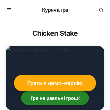
Куряча гра
Chicken Stake
Грати в демо-версію
Гра на реальні гроші