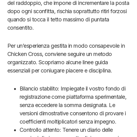
del raddoppio, che impone di incrementare la posta
dopo ogni sconfitta, rischia soprattutto ritiri forzosi
quando si tocca il tetto massimo di puntata
consentito.
Per un’esperienza gestita in modo consapevole in
Chicken Cross, conviene seguire un metodo
organizzato. Scopriamo alcune linee guida
essenziali per coniugare piacere e disciplina.
Bilancio stabilito: Impiegate il vostro fondo di
registrazione come piattaforma sperimentale,
senza eccedere la somma designata. Le
versioni dimostrative consentono di provare i
coefficienti moltiplicatori senza impegno.
Controllo attento: Tenere un diario delle