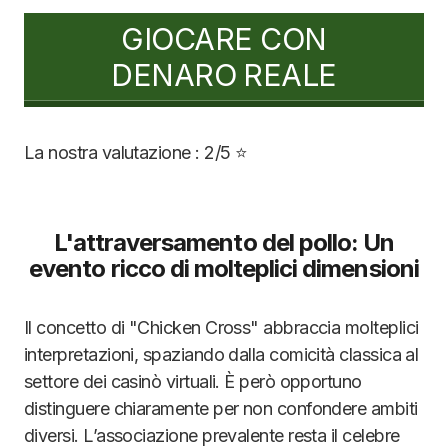
GIOCARE CON
DENARO REALE
La nostra valutazione : 2/5 ⭐
L'attraversamento del pollo: Un
evento ricco di molteplici dimensioni
Il concetto di "Chicken Cross" abbraccia molteplici
interpretazioni, spaziando dalla comicità classica al
settore dei casinò virtuali. È però opportuno
distinguere chiaramente per non confondere ambiti
diversi. L’associazione prevalente resta il celebre