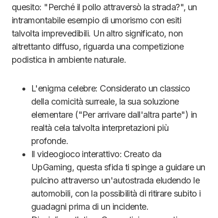
quesito: "Perché il pollo attraversò la strada?", un
intramontabile esempio di umorismo con esiti
talvolta imprevedibili. Un altro significato, non
altrettanto diffuso, riguarda una competizione
podistica in ambiente naturale.
L'enigma celebre: Considerato un classico
della comicità surreale, la sua soluzione
elementare ("Per arrivare dall'altra parte") in
realtà cela talvolta interpretazioni più
profonde.
Il videogioco interattivo: Creato da
UpGaming, questa sfida ti spinge a guidare un
pulcino attraverso un'autostrada eludendo le
automobili, con la possibilità di ritirare subito i
guadagni prima di un incidente.