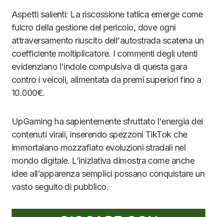
Aspetti salienti: La riscossione tatlica emerge come
fulcro della gestione del pericolo, dove ogni
attraversamento riuscito dell'autostrada scatena un
coefficiente moltiplicatore. I commenti degli utenti
evidenziano l'indole compulsiva di questa gara
contro i veicoli, alimentata da premi superiori fino a
10.000€.
UpGaming ha sapientemente sfruttato l'energia dei
contenuti virali, inserendo spezzoni TikTok che
immortalano mozzafiato evoluzioni stradali nel
mondo digitale. L’iniziativa dimostra come anche
idee all’apparenza semplici possano conquistare un
vasto seguito di pubblico.