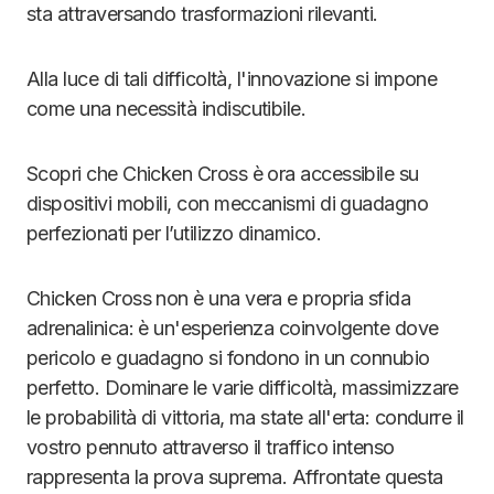
sta attraversando trasformazioni rilevanti.
Alla luce di tali difficoltà, l'innovazione si impone
come una necessità indiscutibile.
Scopri che Chicken Cross è ora accessibile su
dispositivi mobili, con meccanismi di guadagno
perfezionati per l’utilizzo dinamico.
Chicken Cross non è una vera e propria sfida
adrenalinica: è un'esperienza coinvolgente dove
pericolo e guadagno si fondono in un connubio
perfetto. Dominare le varie difficoltà, massimizzare
le probabilità di vittoria, ma state all'erta: condurre il
vostro pennuto attraverso il traffico intenso
rappresenta la prova suprema. Affrontate questa