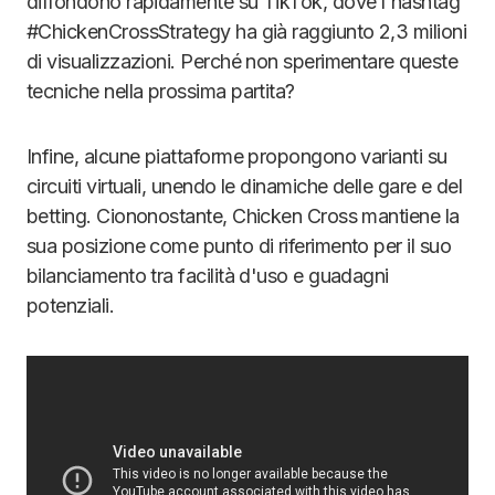
diffondono rapidamente su TikTok, dove l'hashtag
#ChickenCrossStrategy ha già raggiunto 2,3 milioni
di visualizzazioni. Perché non sperimentare queste
tecniche nella prossima partita?
Infine, alcune piattaforme propongono varianti su
circuiti virtuali, unendo le dinamiche delle gare e del
betting. Ciononostante, Chicken Cross mantiene la
sua posizione come punto di riferimento per il suo
bilanciamento tra facilità d'uso e guadagni
potenziali.