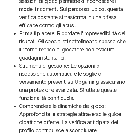
sessioni di gioco permette di riconoscere i
modelli ricorrenti. Sul percorso ludico, questa
verifica costante si trasforma in una difesa
efficace contro gli abusi.
Prima il piacere: Ricordate l'imprevedibilità dei
risultati. Gli specialisti sottolineano spesso che
il ritorno teorico al giocatore non assicura
guadagni istantanei.
Strumenti di gestione: Le opzioni di
riscossione automatica e le soglie di
versamento presenti su Upgaming assicurano
una protezione avanzata. Sfruttate queste
funzionalità con fiducia.
Comprendere le dinamiche del gioco:
Approfondite le strategie attraverso le guide
didattiche offerte. La verifica anticipata del
profilo contribuisce a scongiurare